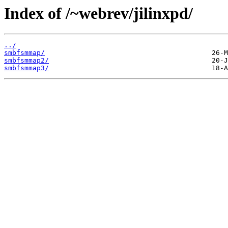
Index of /~webrev/jilinxpd/
../
smbfsmmap/
smbfsmmap2/
smbfsmmap3/