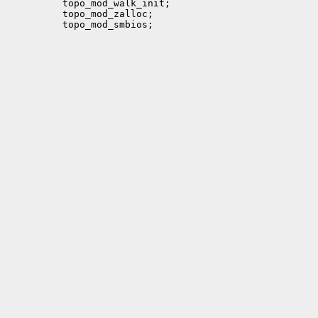
          topo_mod_walk_init;

          topo_mod_zalloc;
