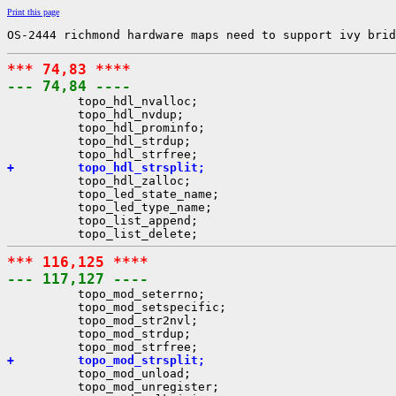
Print this page
OS-2444 richmond hardware maps need to support ivy brid
*** 74,83 ****
--- 74,84 ----

          topo_hdl_nvalloc;

          topo_hdl_nvdup;

          topo_hdl_prominfo;

          topo_hdl_strdup;

+         topo_hdl_strsplit;

          topo_hdl_zalloc;

          topo_led_state_name;

          topo_led_type_name;

          topo_list_append;

*** 116,125 ****
--- 117,127 ----

          topo_mod_seterrno;

          topo_mod_setspecific;

          topo_mod_str2nvl;

          topo_mod_strdup;

+         topo_mod_strsplit;

          topo_mod_unload;

          topo_mod_unregister;
